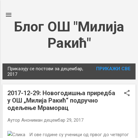
Пређи на главни садржај
Блог ОШ "Милија
Ракић"
Приказују се постови за децембар,
ПРИКАЖИ СВЕ
П
2017
о
с
2017-12-29: Новогодишња приредба
т
у ОШ „Милија Ракић“ подручно
о
одељење Mраморац
в
и
Аутор
Анониман
децембар 29, 2017
И ове године су ученици од првог до четвртог