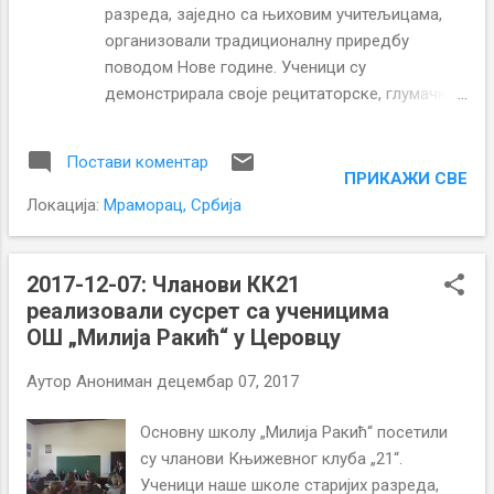
разреда, заједно са њиховим учитељицама,
организовали традиционалну приредбу
поводом Нове године. Ученици су
демонстрирала своје рецитаторске, глумачке
и плесне вештине односно оно што раде на
школским секцијама. Након приредбе ученици
Постави коментар
су се веома обрадовали новогодишњим
ПРИКАЖИ СВЕ
пакетићима.
Локација:
Мраморац, Србија
2017-12-07: Чланови КК21
реализовали сусрет са ученицима
ОШ „Милија Ракић“ у Церовцу
Аутор
Анониман
децембар 07, 2017
Основну школу „Милија Ракић“ посетили
су чланови Књижевног клуба „21“.
Ученици наше школе старијих разреда,