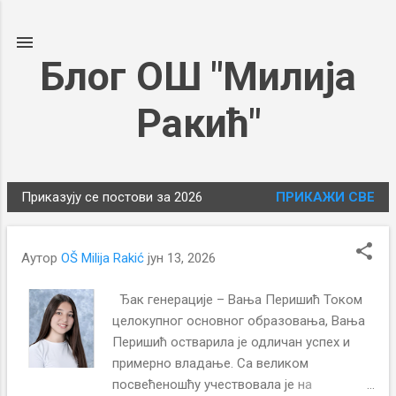
Пређи на главни садржај
Блог ОШ "Милија
Ракић"
Приказују се постови за 2026
ПРИКАЖИ СВЕ
П
о
с
Аутор
OŠ Milija Rakić
јун 13, 2026
т
о
Ђак генерације – Вања Перишић Током
целокупног основног образовања, Вања
в
Перишић остварила је одличан успех и
и
примерно владање. Са великом
посвећеношћу учествовала је на