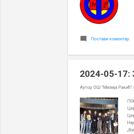
Постави коментар
2024-05-17:
Аутор
ОШ "Милија Ракић"
ПО
Цер
Це
Нај
„Ву