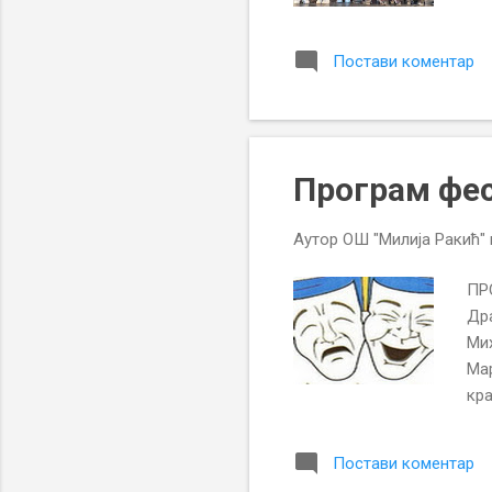
Ми
нак
Постави коментар
уче
осм
анс
Пал
„Ба
Програм фе
ост
Аутор
ОШ "Милија Ракић"
ПР
Дра
Мих
Мар
кра
Рад
Дав
Постави коментар
Грч