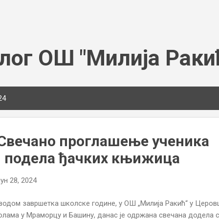
Пређи на главни садржај
лог ОШ "Милија Раки
24
 Свечано проглашење ученика
и подела ђачких књижица
јун 28, 2024
одом завршетка школске године, у ОШ „Милија Ракић“ у Церовц
лама у Мраморцу и Башину, данас је одржана свечана додела 