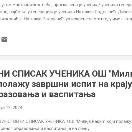
уком Наставничког већа, проглашена је ученик / ученица генера
ине, најбоља у генерацији је ученица Наталија Радојевић. Дир
инковић је Наталији Радојевић, уз искрене честитке, у име шко
ге пригодне поклоне. У име колектива школе, честитамо свим у
аље нижу успехе и поносно представљају ОШ „Милија Ракић“.
И СПИСАК УЧЕНИКА ОШ "Мили
 полажу завршни испит на крају
разовања и васпитања
јун 12, 2024
ДИНСТВЕНИ СПИСАК УЧЕНИКА ОШ "Милија Ракић" који полажу з
овног образовања и васпитања је на линку .