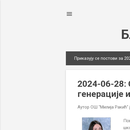
Б
Приказују се постови за 20
П
о
с
2024-06-28:
т
о
генерације 
в
и
Аутор
ОШ "Милија Ракић"
Пов
шко