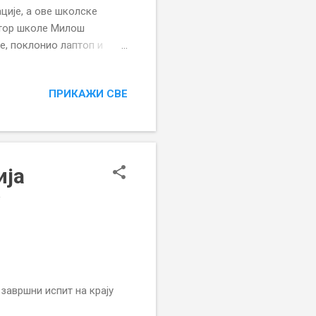
ције, а ове школске
ектор школе Милош
ле, поклонио лаптоп и
ченицима, уз жеље да и
ПРИКАЖИ СВЕ
ја
авршни испит на крају