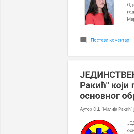
Одл
год
Мар
дру
над
Постави коментар
ЈЕДИНСТВЕН
Ракић" који
основног об
Аутор
ОШ "Милија Ракић"
ЈЕ
осн