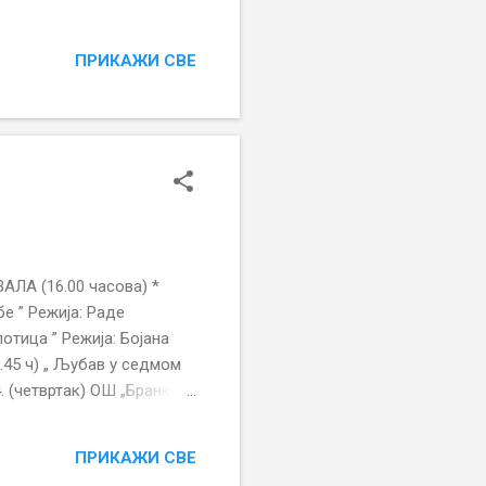
оваковић – чланови,
и представе у извођењу
ПРИКАЖИ СВЕ
у ученика од петог до
вну игру додељује се
џић“ Смедеревска
стивојевић за представу
вале за глумачка
ЛА (16.00 часова) *
е ” Режија: Раде
отица ” Режија: Бојана
.45 ч) „ Љубав у седмом
4. (четвртак) ОШ „Бранко
 ” Режија: Марија
ска Паланка (17.30 ч) „
ПРИКАЖИ СВЕ
а Влајић * ОШ „Милија