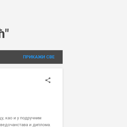
ћ"
ПРИКАЖИ СВЕ
у, као и у подручним
сведочанстава и диплома.