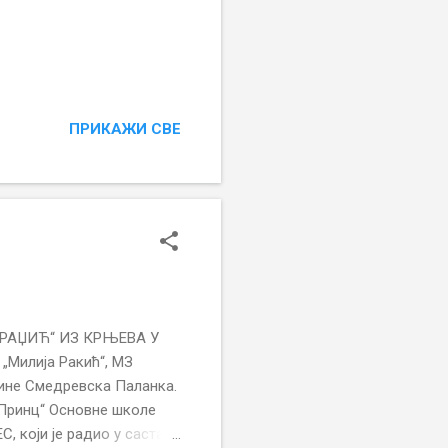
ПРИКАЖИ СВЕ
АРАЏИЋ“ ИЗ КРЊЕВА У
„Милија Ракић“, МЗ
ине Смедревска Паланка.
 Принц“ Основне школе
 који је радио у саставу