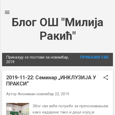
Пређи на главни садржај
Блог ОШ "Милија
Ракић"
Приказују се постови за новембар,
ПРИКАЖИ СВЕ
П
2019
о
с
2019-11-22: Семинар „ИНКЛУЗИЈА У
т
ПРАКСИ“
о
в
Аутор
Анониман
новембар 22, 2019
и
Због све веће потребе за препознавањем
како надарене тако и деце којој је