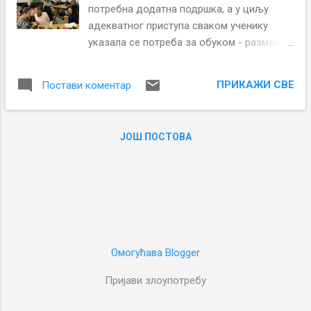
потребна додатна подршка, а у циљу
адекватног приступа сваком ученику
указала се потреба за обуком - разменом
искустава са темом "Инклузија у пракси".
Семинар је осмишљен тако да се врши
ПРИКАЖИ СВЕ
Постави коментар
опис и анализа конкретних ситуација из
праксе уз активан приступ свих присутних
наставника. Оваква обука корисна је за
ЈОШ ПОСТОВА
све полазнике ,али и за колеге које ће у
даљој међусобној размени искустава
свакако унапредити свој рад на корист
свих ученика. Семинару су поред
наставника школе домаћина
присуствовали и наставници или стручни
сарадници из ОШ Никола Тесла, ОШ
Омогућава Blogger
Ђорђе Јовановић и ОШ Херој Радмила
Шишковић.
Пријави злоупотребу