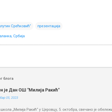
лутин Срећковић"
презентација
ланка, Србија
ог блога
н је Дан ОШ "Милија Ракић"
бар 05, 2023
школа „Милија Ракић“ у Церовцу, 5. октобра, свечано је обележ