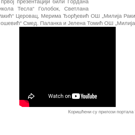
 првој презентацији били Гордана
кола Тесла“ Голобок, Светлана
акић“ Церовац, Мерима Ђорђевић ОШ „Милија Раки
ошевић“ Смед. Паланка и Јелена Томић ОШ „Милија
Коришћени су прилози портала 