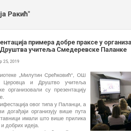
Пређи на главни садржај
ја Ракић"
зентација примера добре праксе у организ
и Друштва учитеља Смедеревске Паланке
 25, 2019
лиотеке „Милутин Срећковић“, ОШ
з Церовца и Друштво учитеља
е организовали су презентацију
е.
ифестација овог типа у Паланци, а
ви догађаји организују више пута
ставници имали што више прилика
 и добрих идеја.