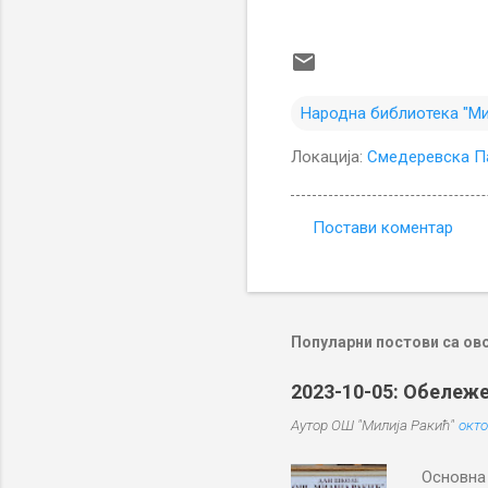
Народна библиотека "Ми
Локација:
Смедеревска Па
Постави коментар
К
о
м
е
Популарни постови са ов
н
2023-10-05: Обележе
т
Аутор
ОШ "Милија Ракић"
окто
а
р
Основна 