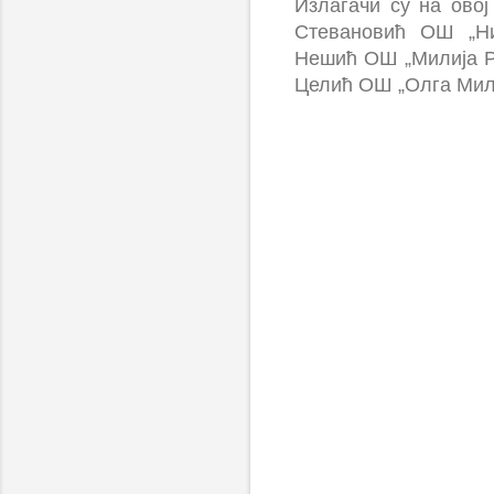
Излагачи су на овој
Стевановић ОШ „Ни
Нешић ОШ „Милија Р
Целић ОШ „Олга Мил