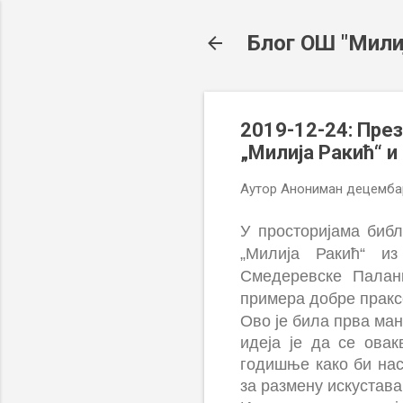
Блог ОШ "Мили
2019-12-24: Пре
„Милија Ракић“ 
Аутор
Анониман
децембар
У просторијама биб
„Милија Ракић“ и
Смедеревске Паланк
примера добре пракс
Ово је била прва ман
идеја је да се овак
годишње како би на
за размену искустава