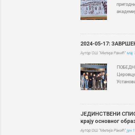
и
пригодни
академиј
родитеље
заједни
Посебан 
Српкиња“
2024-05-17: ЗАВРШЕ
дворишту
Аутор
ОШ "Милија Ракић"
мај 
најстари
ђаци чак
ПОБЕДН
Рабровца
Церовцу 
ђенерале 
Установ
представ
Крњева. 
председн
такмичар
ЈЕДИНСТВЕНИ СПИСАК
шест пре
крају основног обр
Похвала 
Аутор
ОШ "Милија Ракић"
јун 
„Вук Ка