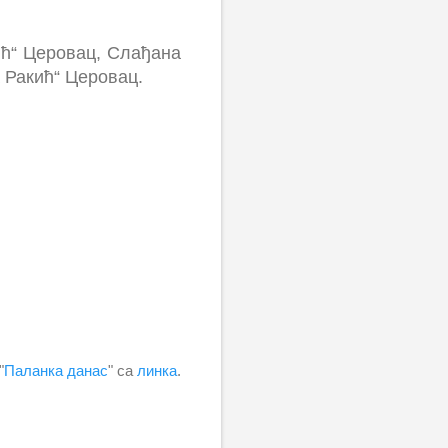
ћ“ Церовац, Слађана
 Ракић“ Церовац.
"
Паланка данас
" са
линка
.