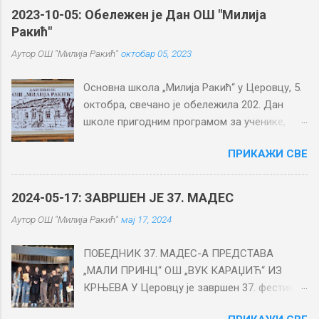
н
2023-10-05: Обележен је Дан ОШ "Милија
Ракић"
т
а
Аутор
ОШ "Милија Ракић"
октобар 05, 2023
р
Основна школа „Милија Ракић“ у Церовцу, 5.
и
октобра, свечано је обележила 202. Дан
школе пригодним програмом за ученике,
родитеље и наставнике у Дому културе у
ПРИКАЖИ СВЕ
Церовцу . Свечану академију отворила је
учитељица Гордана Мудрић, а потом је
присутне ученике, њихове родитеље,
2024-05-17: ЗАВРШЕН ЈЕ 37. МАДЕС
наставнике, мештане Церовца, Башина и
Аутор
ОШ "Милија Ракић"
мај 17, 2024
Мраморца и госте из других школа и месних
заједница општине Смедеревска Паланка
ПОБЕДНИК 37. МАДЕС-А ПРЕДСТАВА
поздравио Милош Маринковић, директор
„МАЛИ ПРИНЦ“ ОШ „ВУК КАРАЏИЋ“ ИЗ
школе. Посебан поздрав упућен је братској
КРЊЕВА У Церовцу је завршен 37. фестивал
школи и гостима из Врдника, ОШ „Милица
МАДЕС, који су организовали ОШ „Милија
Стојадиновић Српкиња“. Прва школа у