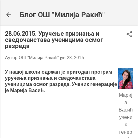
Пређи на главни садржај
Блог ОШ "Милија Ракић"
28.06.2015. Уручење признања и
сведочанстава ученицима осмог
разреда
Аутор
ОШ "Милија Ракић"
јун 28, 2015
У нашој школи одржан је пригодан програм
уручења признања и сведочанстава
ученицима осмог разреда. Ученик генерације
је Марија Васић.
Мариј
а
Васић
учени
к
генер