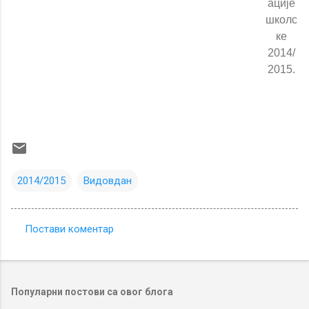
ације
школс
ке
2014/
2015.
2014/2015
Видовдан
Постави коментар
К
о
м
Популарни постови са овог блога
е